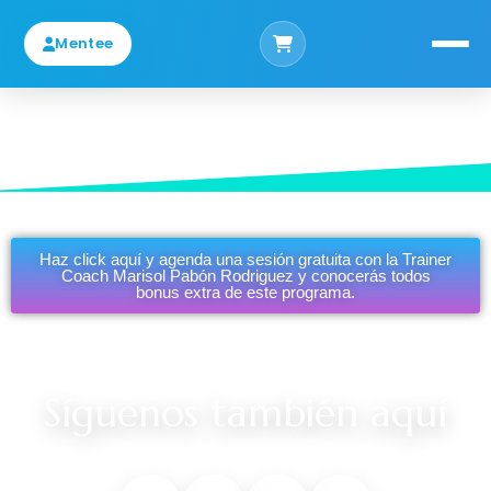
Mentee
INICIO
CONÓCEME
CERTIFICACIONES INT. SOCIETY OF NEUROLINGUISTIC PROGRAMMING
TM
CERTIFICACIONES INT. MPR ACADEMIA
Haz click aquí y agenda una sesión gratuita con la Trainer
Coach Marisol Pabón Rodriguez y conocerás todos
SERVICIOS
bonus extra de este programa.
PRENSA
COLUMNAS
CONTACTO
Síguenos también aquí
PODCAST
TIENDA