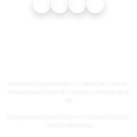
+57 321 517 9619
contacto@marisolpabonrodriguez.com
Entrenamiento para la Vida • Entrenamiento Mental •
Entrenamiento Gestor de Consciencia a través de la
PNL
Eneagrama Integral y Dinámico • Consultoría Personal
• Familiar • Empresarial