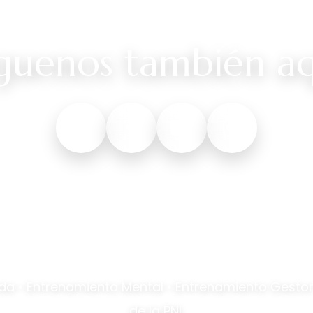
íguenos también aq
21 517 9619
contacto@marisolpabonrodri
da • Entrenamiento Mental • Entrenamiento Gestor
de la PNL