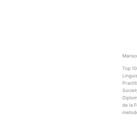
Mariso
Top 10
Lingui
Practi
Societ
Diplom
de la 
metodo