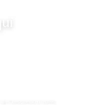
uí
guez.com
 de Consciencia a través