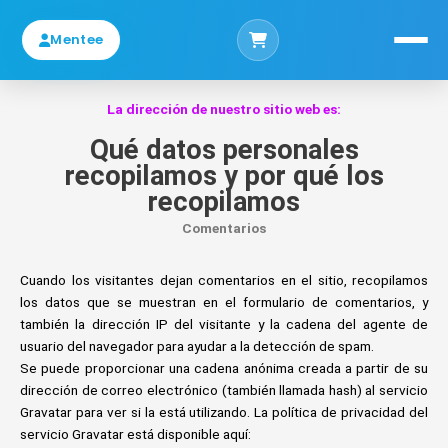
Mentee
INICIO
La dirección de nuestro sitio web es:
CONÓCEME
Qué datos personales
recopilamos y por qué los
CERTIFICACIONES INT. SOCIETY OF NEUROLINGUISTIC PROGRAMMING
TM
recopilamos
CERTIFICACIONES INT. MPR ACADEMIA
Comentarios
SERVICIOS
Cuando los visitantes dejan comentarios en el sitio, recopilamos
PRENSA
los datos que se muestran en el formulario de comentarios, y
también la dirección IP del visitante y la cadena del agente de
COLUMNAS
usuario del navegador para ayudar a la detección de spam.
CONTACTO
Se puede proporcionar una cadena anónima creada a partir de su
dirección de correo electrónico (también llamada hash) al servicio
PODCAST
Gravatar para ver si la está utilizando. La política de privacidad del
TIENDA
servicio Gravatar está disponible aquí: