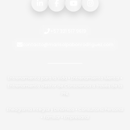
+57 321 517 9619
contacto@marisolpabonrodriguez.com
Entrenamiento para la Vida • Entrenamiento Mental •
Entrenamiento Gestor de Consciencia a través de la
PNL
Eneagrama Integral y Dinámico • Consultoría Personal
• Familiar • Empresarial